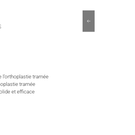
S
e l’orthoplastie tramée
hoplastie tramée
olide et efficace